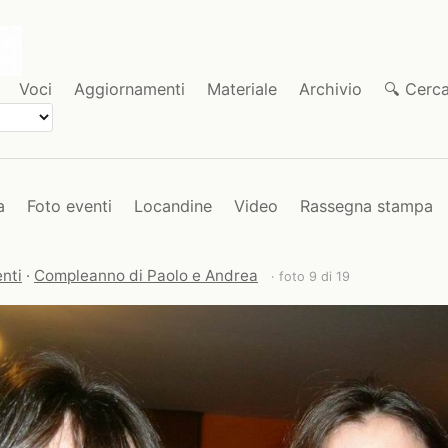
Voci
Aggiornamenti
Materiale
Archivio
🔍 Cerc
a
Foto eventi
Locandine
Video
Rassegna stampa
nti
·
Compleanno di Paolo e Andrea
· foto 9 di 19