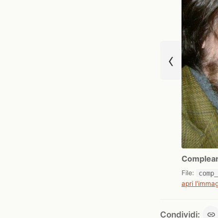
‹
Complean
File:
comp
apri l'immag
Condividi: