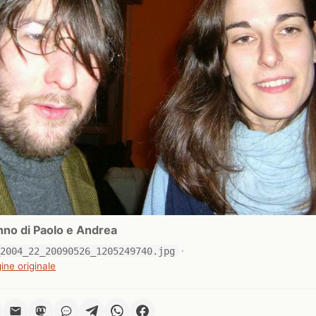
no di Paolo e Andrea
_2004_22_20090526_1205249740.jpg
·
ine originale