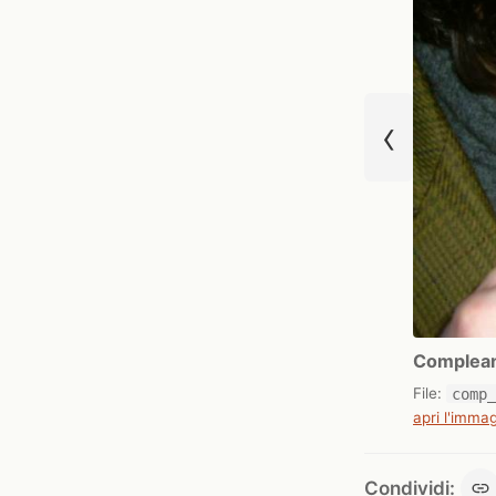
‹
Complean
File:
comp
apri l'immag
Condividi: