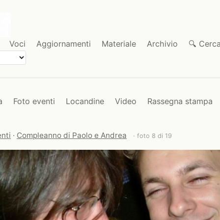
Voci
Aggiornamenti
Materiale
Archivio
🔍 Cerc
a
Foto eventi
Locandine
Video
Rassegna stampa
nti
·
Compleanno di Paolo e Andrea
· foto 8 di 19