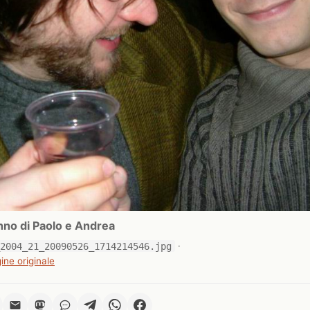
no di Paolo e Andrea
_2004_21_20090526_1714214546.jpg
·
ine originale