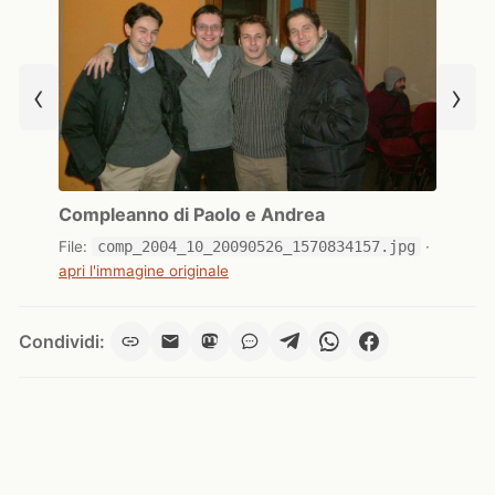
‹
›
Compleanno di Paolo e Andrea
File:
comp_2004_10_20090526_1570834157.jpg
·
apri l'immagine originale
Condividi: