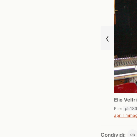
‹
Elio Velt
File:
p518
apri l'immag
Condividi: