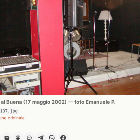
ri al Buena (17 maggio 2002) — foto Emanuele P.
0137.jpg
·
ine originale