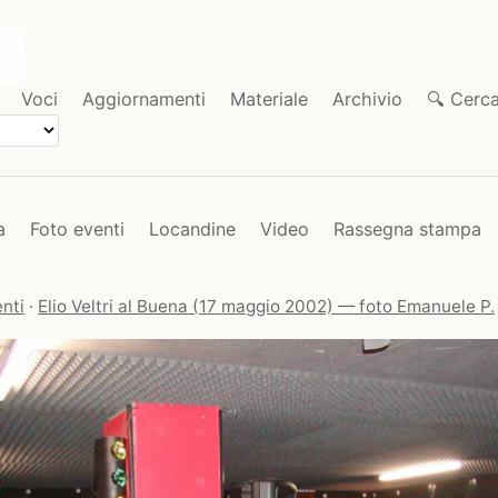
Voci
Aggiornamenti
Materiale
Archivio
🔍 Cerc
a
Foto eventi
Locandine
Video
Rassegna stampa
nti
·
Elio Veltri al Buena (17 maggio 2002) — foto Emanuele P.