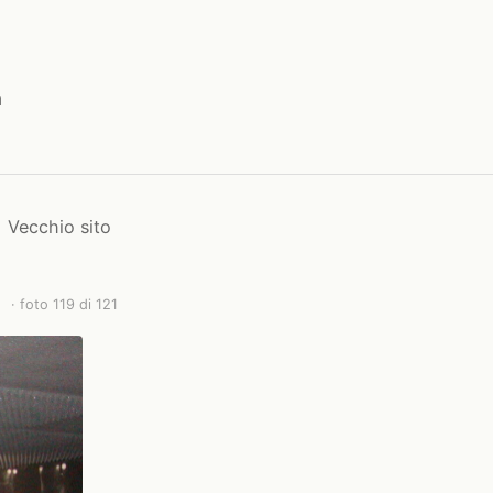
a
Vecchio sito
· foto 119 di 121