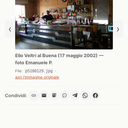
‹
›
Elio Veltri al Buena (17 maggio 2002) —
foto Emanuele P.
File:
p5180129.jpg
·
apri l'immagine originale
Condividi: