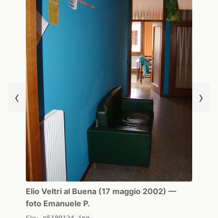
‹
›
Elio Veltri al Buena (17 maggio 2002) —
foto Emanuele P.
File:
p5180124.jpg
·