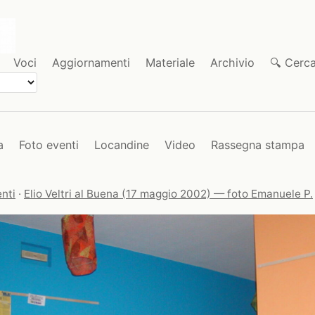
Voci
Aggiornamenti
Materiale
Archivio
🔍 Cerc
a
Foto eventi
Locandine
Video
Rassegna stampa
nti
·
Elio Veltri al Buena (17 maggio 2002) — foto Emanuele P.