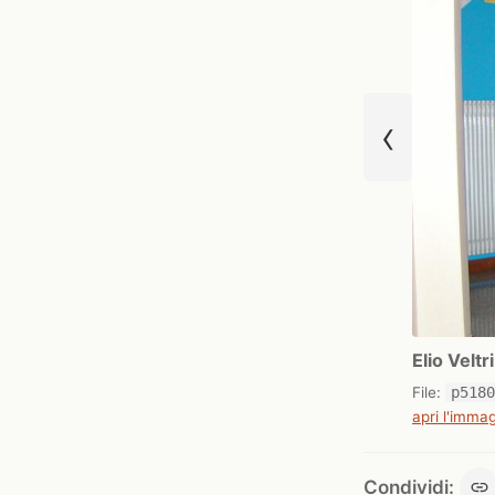
‹
Elio Velt
File:
p518
apri l'immag
Condividi: