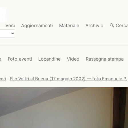
Voci
Aggiornamenti
Materiale
Archivio
🔍 Cerc
a
Foto eventi
Locandine
Video
Rassegna stampa
nti
·
Elio Veltri al Buena (17 maggio 2002) — foto Emanuele P.