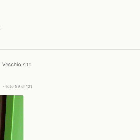
a
Vecchio sito
· foto 89 di 121