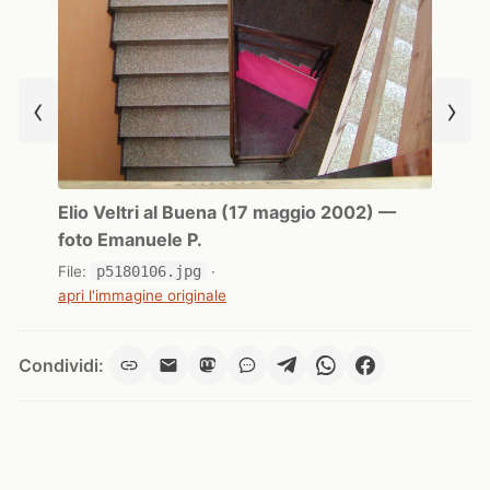
‹
›
Elio Veltri al Buena (17 maggio 2002) —
foto Emanuele P.
File:
p5180106.jpg
·
apri l'immagine originale
Condividi: