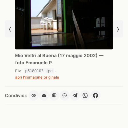
‹
›
Elio Veltri al Buena (17 maggio 2002) —
foto Emanuele P.
File:
p5180103.jpg
·
apri l'immagine originale
Condividi: