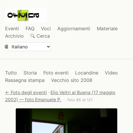
Eventi
FAQ
Voci
Aggiornamenti
Materiale
Archivio
🔍 Cerca
🌐
Tutto
Storia
Foto eventi
Locandine
Video
Rassegna stampa
Vecchio sito 2008
← Foto degli eventi
·
Elio Veltri al Buena (17 maggio
2002) — foto Emanuele P.
· foto 85 di 121