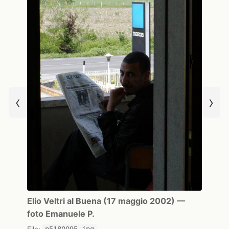
‹
›
Elio Veltri al Buena (17 maggio 2002) —
foto Emanuele P.
File:
p5180095.jpg
·