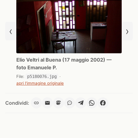
‹
›
Elio Veltri al Buena (17 maggio 2002) —
foto Emanuele P.
File:
p5180076.jpg
·
apri l'immagine originale
Condividi: