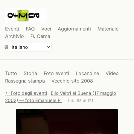
Eventi
FAQ
Voci
Aggiornamenti
Materiale
Archivio
🔍 Cerca
🌐
Tutto
Storia
Foto eventi
Locandine
Video
Rassegna stampa
Vecchio sito 2008
← Foto degli eventi
·
Elio Veltri al Buena (17 maggio
2002) — foto Emanuele P.
· foto 58 di 121