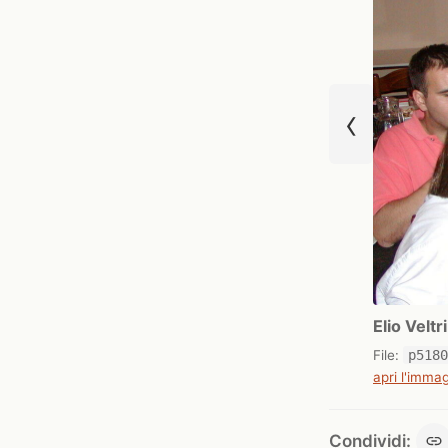
‹
Elio Velt
File:
p518
apri l'immag
Condividi: