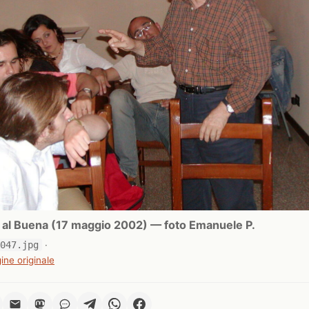
ri al Buena (17 maggio 2002) — foto Emanuele P.
0047.jpg
·
ine originale