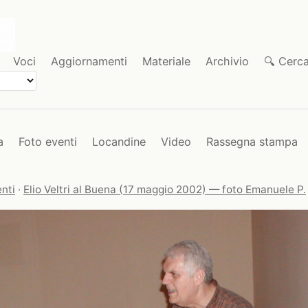
Voci
Aggiornamenti
Materiale
Archivio
🔍 Cerc
a
Foto eventi
Locandine
Video
Rassegna stampa
nti
·
Elio Veltri al Buena (17 maggio 2002) — foto Emanuele P.