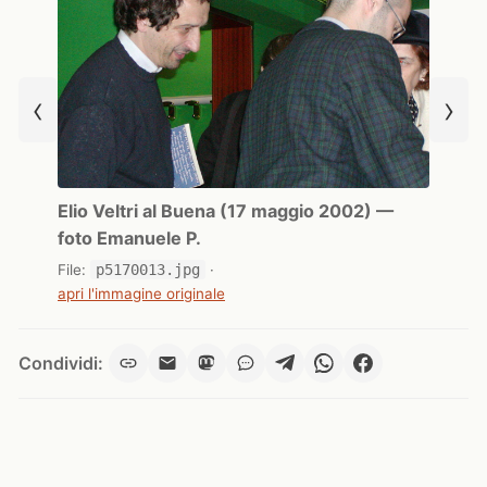
‹
›
Elio Veltri al Buena (17 maggio 2002) —
foto Emanuele P.
File:
p5170013.jpg
·
apri l'immagine originale
Condividi: