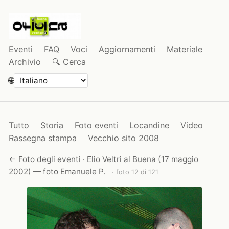
Eventi
FAQ
Voci
Aggiornamenti
Materiale
Archivio
🔍 Cerca
🌐
Tutto
Storia
Foto eventi
Locandine
Video
Rassegna stampa
Vecchio sito 2008
← Foto degli eventi
·
Elio Veltri al Buena (17 maggio
2002) — foto Emanuele P.
· foto 12 di 121