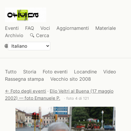
Eventi
FAQ
Voci
Aggiornamenti
Materiale
Archivio
🔍 Cerca
🌐
Tutto
Storia
Foto eventi
Locandine
Video
Rassegna stampa
Vecchio sito 2008
← Foto degli eventi
·
Elio Veltri al Buena (17 maggio
2002) — foto Emanuele P.
· foto 4 di 121