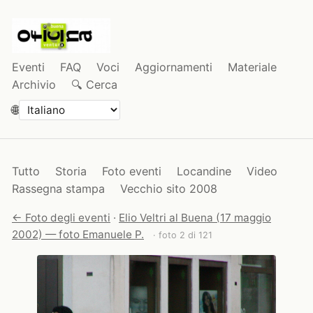
Eventi
FAQ
Voci
Aggiornamenti
Materiale
Archivio
🔍 Cerca
🌐
Tutto
Storia
Foto eventi
Locandine
Video
Rassegna stampa
Vecchio sito 2008
← Foto degli eventi
·
Elio Veltri al Buena (17 maggio
2002) — foto Emanuele P.
· foto 2 di 121